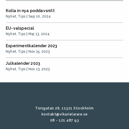
F
T
a
w
c
i
Kolla in nya poddavsnitt
e
t
b
t
Nyhet
,
Tips
Sep 10, 2024
o
e
o
r
k
(
EU-valspecial
(
Ö
Nyhet
,
Tips
Maj 13, 2024
Ö
p
p
p
p
n
n
a
Experimentkalender 2023
a
s
Nyhet
,
Tips
Nov 15, 2023
s
i
i
e
e
t
Julkalender 2023
t
t
t
n
Nyhet
,
Tips
Nov 13, 2023
n
y
y
t
t
t
t
f
f
ö
ö
n
n
s
s
t
t
e
e
r
Torsgatan 26, 11321 Stockholm
r
)
)
kontakt@vikarielarare.se
08 - 121 487 93