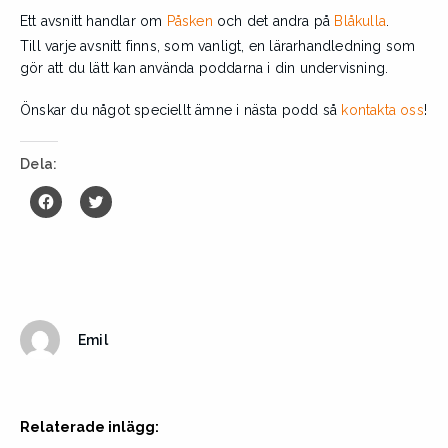
Ett avsnitt handlar om
Påsken
och det andra på
Blåkulla
.
Till varje avsnitt finns, som vanligt, en lärarhandledning som
gör att du lätt kan använda poddarna i din undervisning.
Önskar du något speciellt ämne i nästa podd så
kontakta oss
!
Dela:
K
K
l
l
i
i
c
c
k
k
a
a
f
f
ö
ö
r
r
a
a
Emil
t
t
t
t
d
d
e
e
l
l
a
a
p
p
Relaterade inlägg:
å
å