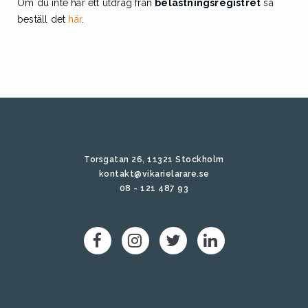
Om du inte har ett utdrag från
belastningsregistret
så
beställ det
här
.
Torsgatan 26, 11321 Stockholm
kontakt@vikarielarare.se
08 - 121 487 93