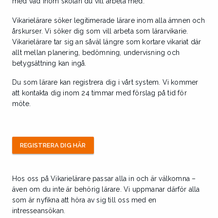
med vad inom skolan du vill arbeta med.
Vikarielärare söker legitimerade lärare inom alla ämnen och
årskurser. Vi söker dig som vill arbeta som lärarvikarie.
Vikarielärare tar sig an såväl längre som kortare vikariat där
allt mellan planering, bedömning, undervisning och
betygsättning kan ingå.
Du som lärare kan registrera dig i vårt system. Vi kommer
att kontakta dig inom 24 timmar med förslag på tid för
möte.
REGISTRERA DIG HÄR
Hos oss på Vikarielärare passar alla in och är välkomna –
även om du inte är behörig lärare. Vi uppmanar därför alla
som är nyfikna att höra av sig till oss med en
intresseansökan.