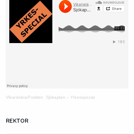
VikarielärarPodden
Sjökapten – Yrkesspecial
·
REKTOR