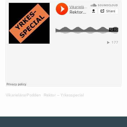
VikarielärarPodden
Rektor – Yrkesspecial
·