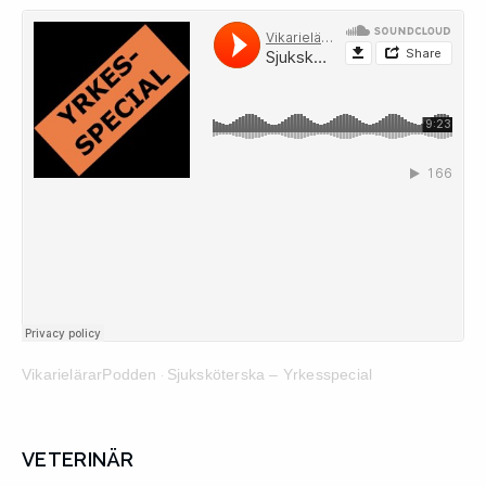
VikarielärarPodden
Sjuksköterska – Yrkesspecial
·
VETERINÄR