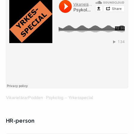
VikarielärarPodden
Psykolog – Yrkesspecial
·
HR-person