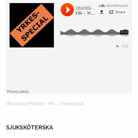
VikarielärarPodden
HR – Yrkesspecial
·
SJUKSKÖTERSKA