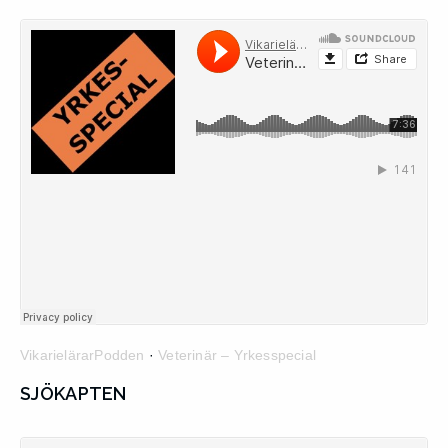
VikarielärarPodden
·
Veterinär – Yrkesspecial
SJÖKAPTEN