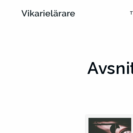
T
Avsni