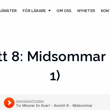
JÄNSTER
FÖR LÄRARE
OM OSS
NYHETER
KON
tt 8: Midsommar (f
1)