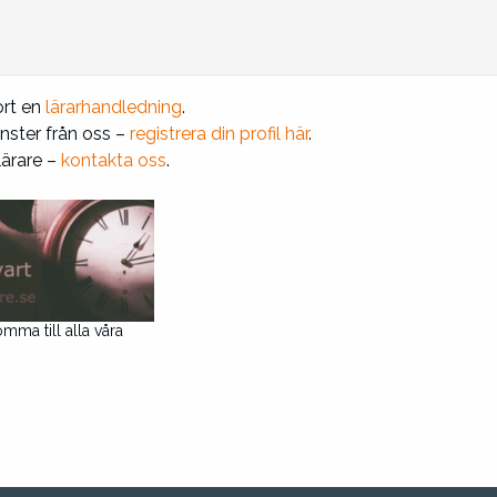
jort en
lärarhandledning
.
jänster från oss –
registrera din profil här
.
lärare –
kontakta oss
.
omma till alla våra