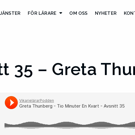
JÄNSTER
FÖR LÄRARE
OM OSS
NYHETER
KON
tt 35 – Greta Th