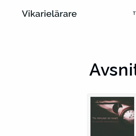
T
Avsni