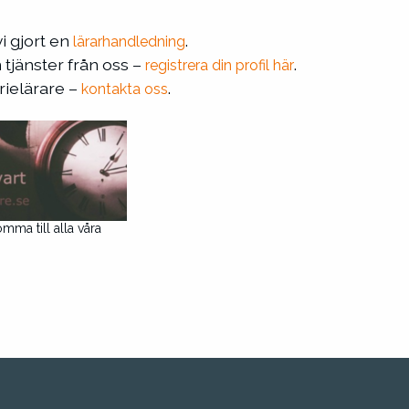
vi gjort en
.
lärarhandledning
n tjänster från oss –
.
registrera din profil här
arielärare –
.
kontakta oss
omma till alla våra